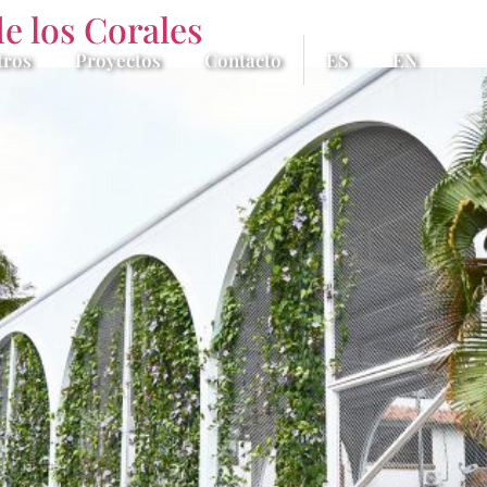
e los Corales
tros
Proyectos
Contacto
ES
EN